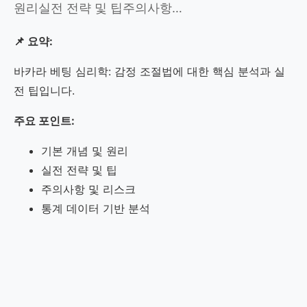
원리실전 전략 및 팁주의사항…
📌 요약:
바카라 베팅 심리학: 감정 조절법에 대한 핵심 분석과 실
전 팁입니다.
주요 포인트:
기본 개념 및 원리
실전 전략 및 팁
주의사항 및 리스크
통계 데이터 기반 분석