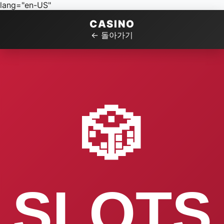
lang="en-US"
CASINO
← 돌아가기
🎲
SLOTS