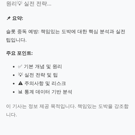
원리💡 실전 전략…
📌 요약:
슬롯 중독 예방: 책임있는 도박에 대한 핵심 분석과 실전
팁입니다.
주요 포인트:
✅ 기본 개념 및 원리
💡 실전 전략 및 팁
⚠️ 주의사항 및 리스크
📊 통계 데이터 기반 분석
이 기사는 정보 제공 목적입니다. 책임있는 도박을 강조합
니다.