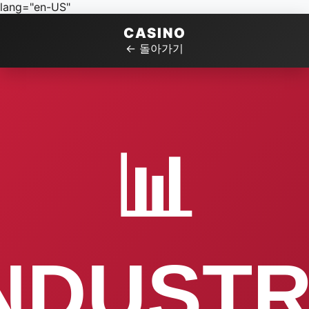
lang="en-US"
CASINO
← 돌아가기
📊
NDUST